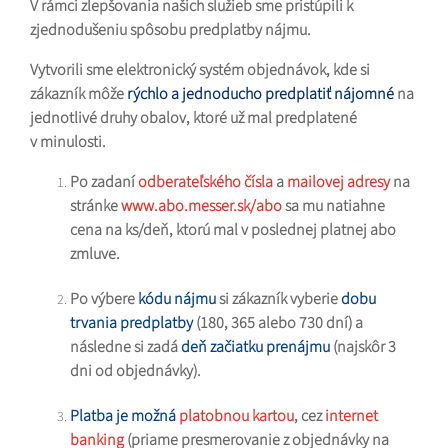
V rámci zlepšovania našich služieb sme pristúpili k
zjednodušeniu spôsobu predplatby nájmu.
Vytvorili sme elektronický systém objednávok, kde si
zákazník môže
rýchlo a jednoducho predplatiť nájomné
na
jednotlivé druhy obalov, ktoré už mal predplatené
v minulosti.
Po zadaní
odberateľského čísla
a
mailovej adresy
na
stránke
www.abo.messer.sk/abo
sa mu natiahne
cena na ks/deň, ktorú mal v poslednej platnej abo
zmluve.
Po výbere
kódu nájmu
si zákazník vyberie
dobu
trvania predplatby
(180, 365 alebo 730 dní) a
následne si zadá
deň začiatku prenájmu
(najskôr 3
dni od objednávky).
Platba je možná
platobnou kartou
, cez
internet
banking
(priame presmerovanie z objednávky na