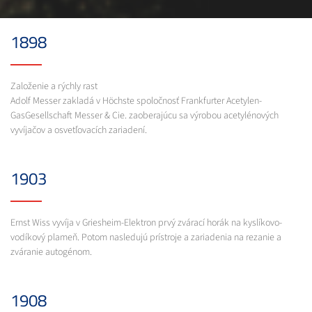
1898
Založenie a rýchly rast
Adolf Messer zakladá v Höchste spoločnosť Frankfurter Acetylen-
GasGesellschaft Messer & Cie. zaoberajúcu sa výrobou acetylénových
vyvíjačov a osvetľovacích zariadení.
1903
Ernst Wiss vyvíja v Griesheim-Elektron prvý zvárací horák na kyslíkovo-
vodíkový plameň. Potom nasledujú prístroje a zariadenia na rezanie a
zváranie autogénom.
1908