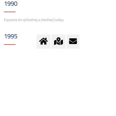
1990
Expanzia do východnej a strednej Európy.
1995
Vstup do Číny a rýchla expanzia.
2001
Goldman Sachs Funds a Allianz Capital Partners preberajú podiely firmy
Hoechst (Aventis).
2004