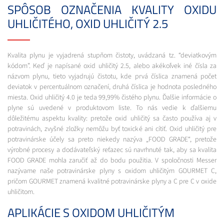
SPÔSOB OZNAČENIA KVALITY OXIDU
UHLIČITÉHO, OXID UHLIČITÝ 2.5
Kvalita plynu je vyjadrená stupňom čistoty, uvádzaná tz. “deviatkovým
kódom”. Keď je napísané oxid uhličitý 2.5, alebo akékoľvek iné čísla za
názvom plynu, tieto vyjadrujú čistotu, kde prvá číslica znamená počet
deviatok v percentuálnom označení, druhá číslica je hodnota posledného
miesta. Oxid uhličitý 4.0 je teda 99,99% čistého plynu. Ďalšie informácie o
plyne sú uvedené v produktovom liste. To nás vedie k ďalšiemu
dôležitému aspektu kvality: pretože oxid uhličitý sa často používa aj v
potravinách, zvyšné zložky nemôžu byť toxické ani cítiť. Oxid uhličitý pre
potravinárske účely sa preto niekedy nazýva „FOOD GRADE“, pretože
výrobné procesy a dodávateľský reťazec sú navrhnuté tak, aby sa kvalita
FOOD GRADE mohla zaručiť až do bodu použitia. V spoločnosti Messer
nazývame naše potravinárske plyny s oxidom uhličitým GOURMET C,
pričom GOURMET znamená kvalitné potravinárske plyny a C pre C v oxide
uhličitom.
APLIKÁCIE S OXIDOM UHLIČITÝM