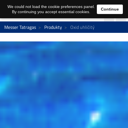
We could not load the cookie preferences panel.
Continue
By continuing you accept essential cookies.
Messer Tatragas
Produkty
Oxid uhličitý