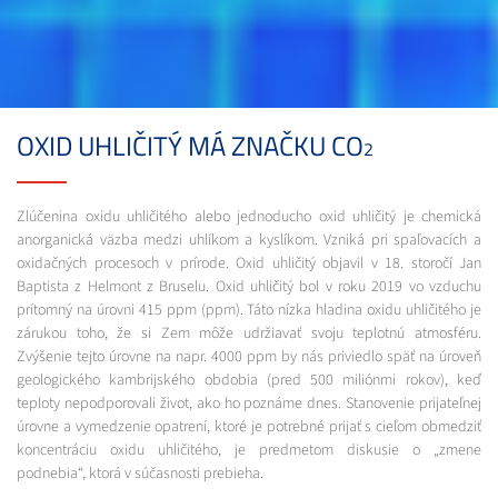
OXID UHLIČITÝ MÁ ZNAČKU CO
2
Zlúčenina oxidu uhličitého alebo jednoducho oxid uhličitý je chemická
anorganická väzba medzi uhlíkom a kyslíkom. Vzniká pri spaľovacích a
oxidačných procesoch v prírode. Oxid uhličitý objavil v 18. storočí Jan
Baptista z Helmont z Bruselu. Oxid uhličitý bol v roku 2019 vo vzduchu
prítomný na úrovni 415 ppm (ppm). Táto nízka hladina oxidu uhličitého je
zárukou toho, že si Zem môže udržiavať svoju teplotnú atmosféru.
Zvýšenie tejto úrovne na napr. 4000 ppm by nás priviedlo späť na úroveň
geologického kambrijského obdobia (pred 500 miliónmi rokov), keď
teploty nepodporovali život, ako ho poznáme dnes. Stanovenie prijateľnej
úrovne a vymedzenie opatrení, ktoré je potrebné prijať s cieľom obmedziť
koncentráciu oxidu uhličitého, je predmetom diskusie o „zmene
podnebia“, ktorá v súčasnosti prebieha.