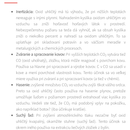
Inertizácia:
Oxid uhličitý má tú výhodu, že pri nižších teplotách
nereaguje s inými plynmi. Nahradením kyslíka oxidom uhličitým vo
vzduchu sa zníži horľavosť horľavých látok v prostredí.
Nebezpečenstvu požiaru sa teda dá vyhnúť, ak sa obsah kyslíka
zníži o niekoľko percent a nahradí sa oxidom uhličitým. To sa
uplatňuje pri skladovaní potravín a vo väčšom meradle v
metalurgických a chemických procesoch.
Zváranie a spracovanie kovov:
Pri vyšších teplotách CO
vytvára tiež
2
CO (oxid uhoľnatý), zložku, ktorá môže reagovať s povrchom kovu.
Používa sa hlavne pri spracovaní a výrobe kovov. C v CO sa usadí v
kove a mení povrchové vlastnosti kovu. Tento účinok sa vo veľkej
miere využíva pri zváraní a pri spracovaní kovov (a tiež v chémii).
Hasenie:
zvýšené množstvo CO
vo vzduchu zvýši tlkot vášho srdca.
2
Preto sa oxid uhličitý často používa na hasenie plynov, pretože
umožňuje ľuďom v požiarnom prostredí extrahovať viac kyslíka zo
vzduchu. Vedeli ste tiež, že CO
má podobný vplyv na pokožku,
2
ako napríklad botox? (iba účinkuje kratšie).
Suchý ľad:
Pri zvýšení atmosférického tlaku nezačne byť oxid
uhličitý kvapalný, okamžite stuhne (suchý ľad). Tento účinok sa
okrem iného používa na extrakciu liečivých zložiek z bylín.