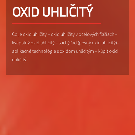
OXID UHLIČITÝ
Čo je oxid uhličitý – oxid uhličitý v oceľových fľašiach –
kvapalný oxid uhličitý – suchý ľad (pevný oxid uhličitý)–
aplikačné technológie s oxidom uhličitým – kúpiť oxid
uhličitý