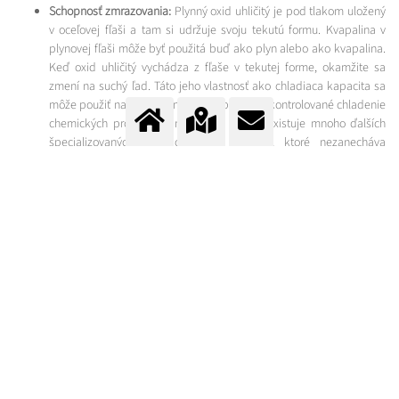
Schopnosť zmrazovania:
Plynný oxid uhličitý je pod tlakom uložený
v oceľovej fľaši a tam si udržuje svoju tekutú formu. Kvapalina v
plynovej fľaši môže byť použitá buď ako plyn alebo ako kvapalina.
Keď oxid uhličitý vychádza z fľaše v tekutej forme, okamžite sa
zmení na suchý ľad. Táto jeho vlastnosť ako chladiaca kapacita sa
môže použiť na šokové zmrazenie potravín, kontrolované chladenie
chemických procesov a na výrobu liekov. Existuje mnoho ďalších
špecializovaných aplikácií tohto chladiva, ktoré nezanecháva
žiadne stopy. Je to preto, lebo suchý ľad sa vyparuje a vracia sa do
svojho prirodzeného prostredia, vzduchu. Používa sa tiež na
zmršťovanie medených a kovových rúrok v sanitárnych zariadeniach
a dokonca aj na zamrznutie vody v potrubí. Týmto spôsobom je
možné napr. opravovať vykurovacie zariadenie bez vypustenia vody
z potrubí.
VLASTNOSTI OXIDU UHLIČITÉHO
Pre viac informácií o vlastnostiach plynov, ako aj jednoduchú kalkulačku
na konverziu medzi jednotkami, Messer ponúka vlastné aplikácie v Apple
Store alebo Android Play.