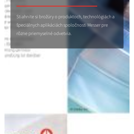
Stiahnite si brožúry o produktoch, technológiách a
špeciálnych aplikáciách spoločnosti Messer pre
rôzne priemyselné odvetvia.