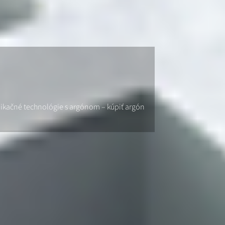
plikačné technológie s argónom – kúpiť argón