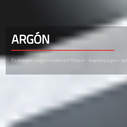
ARGÓN
Čo je argón – argón v oceľových fľašiach – kvapalný argón – a