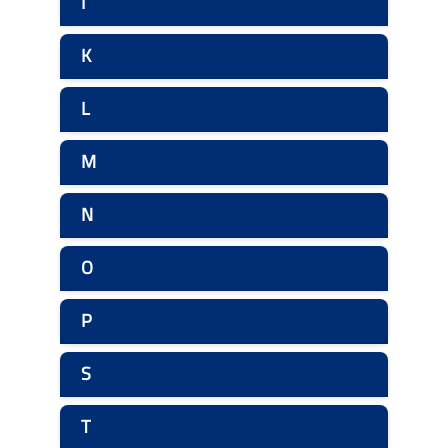
I
K
L
M
N
O
P
S
T