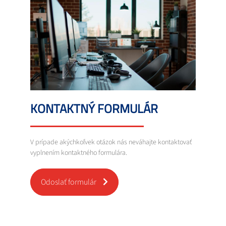
KONTAKTNÝ FORMULÁR
V prípade akýchkoľvek otázok nás neváhajte kontaktovať
vyplnením kontaktného formulára.
Odoslať formulár