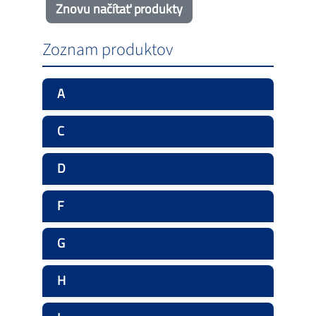
Znovu načítať produkty
Zoznam produktov
A
C
D
F
G
H