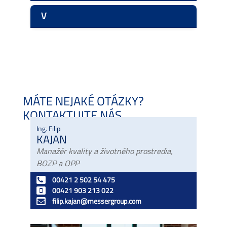
V
MÁTE NEJAKÉ OTÁZKY?
KONTAKTUJTE NÁS.
Ing. Filip
KAJAN
Manažér kvality a životného prostredia,
BOZP a OPP
00421 2 502 54 475
00421 903 213 022
filip.kajan@messergroup.com