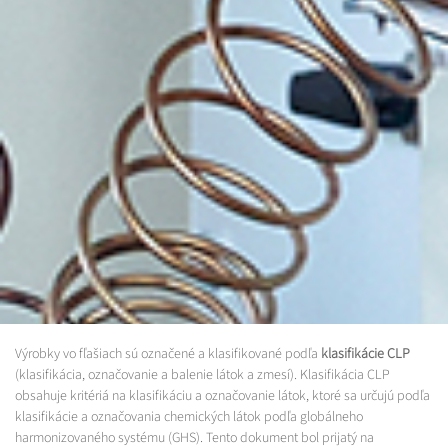
Výrobky vo fľašiach sú označené a klasifikované podľa
klasifikácie CLP
(klasifikácia, označovanie a balenie látok a zmesí). Klasifikácia CLP
obsahuje kritériá na klasifikáciu a označovanie látok, ktoré sa určujú podľa
klasifikácie a označovania chemických látok podľa globálneho
harmonizovaného systému (GHS). Tento dokument bol prijatý na