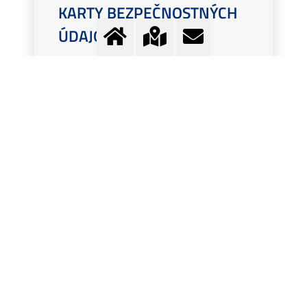
KARTY BEZPEČNOSTNÝCH
ÚDAJOV
Podrobné informácie o vlastnostiach,
nebezpečenstve, zneškodnení a potrebných
bezpečnostných opatreniach.
Viac