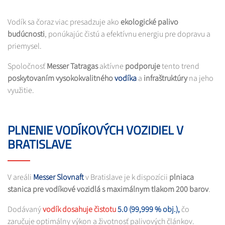
Vodík sa čoraz viac presadzuje ako
ekologické palivo
budúcnosti
, ponúkajúc čistú a efektívnu energiu pre dopravu a
priemysel.
Spoločnosť
Messer Tatragas
aktívne
podporuje
tento trend
poskytovaním vysokokvalitného
vodíka
a
infraštruktúry
na jeho
využitie.​
PLNENIE VODÍKOVÝCH VOZIDIEL V
BRATISLAVE
V areáli
Messer Slovnaft
v Bratislave je k dispozícii
plniaca
stanica pre vodíkové vozidlá s maximálnym tlakom 200 barov
.
Dodávaný
vodík dosahuje čistotu
5.0 (99,999 % obj.),
čo
zaručuje optimálny výkon a životnosť palivových článkov.