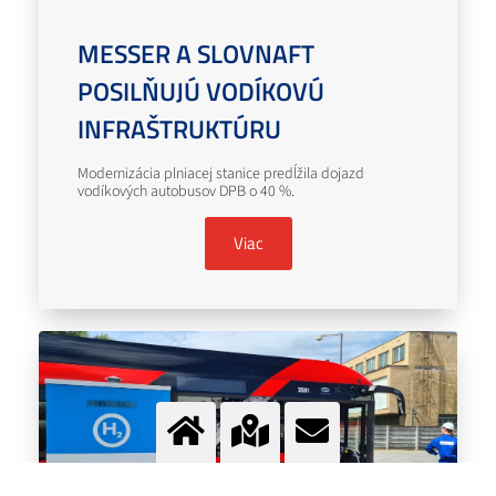
MESSER A SLOVNAFT
POSILŇUJÚ VODÍKOVÚ
INFRAŠTRUKTÚRU
Modernizácia plniacej stanice predĺžila dojazd
vodíkových autobusov DPB o 40 %.
Viac