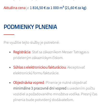
Aktuálna cena
je
1 816,50 € za 1 000 m³ (21,60 € za kg)
. ​
PODMIENKY PLNENIA
Pre využitie tejto služby je potrebné:​
Registrácia
:
Stať sa zákazníkom Messer Tatragas s
prideleným zákazníckym číslom.​
Súhlas s elektronickou fakturáciou
:
Akceptovať
elektronickú formu fakturácie.
Objednávka vopred
:
Plnenie je nutné objednať
minimálne 3 pracovné dni vopred
s uvedením počtu
vozidiel a požadovaného množstva vodíka. Presný čas
plnenia bude potvrdený dodávateľom.