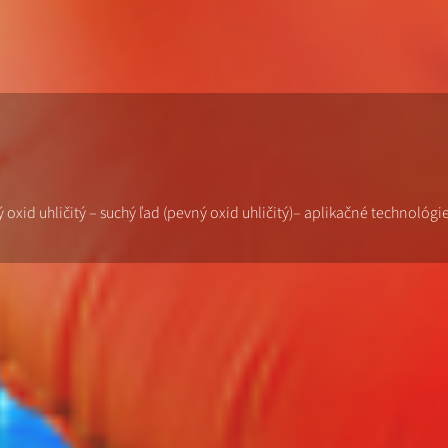
ný oxid uhličitý – suchý ľad (pevný oxid uhličitý)– aplikačné technológi