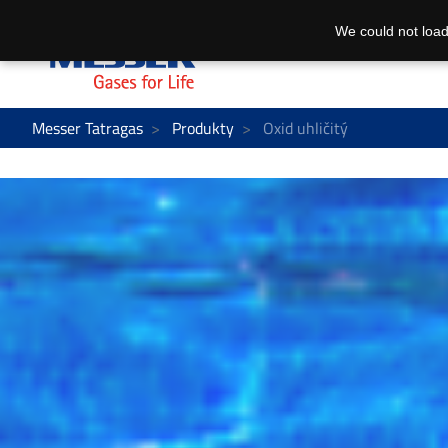
We could not load
Messer Tatragas
Produkty
Oxid uhličitý