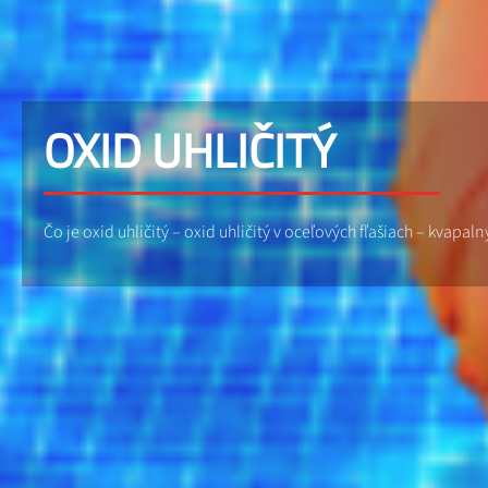
OXID UHLIČITÝ
Čo je oxid uhličitý – oxid uhličitý v oceľových fľašiach – kvapal