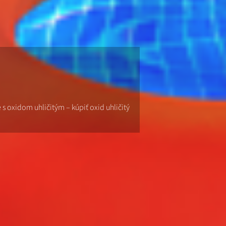
e s oxidom uhličitým – kúpiť oxid uhličitý