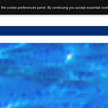
 the cookie preferences panel. By continuing you accept essential cook