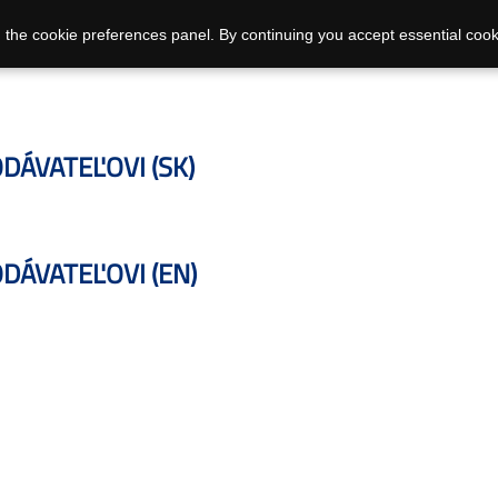
 the cookie preferences panel. By continuing you accept essential cook
ÁVATEĽOVI (SK)
DÁVATEĽOVI (EN)