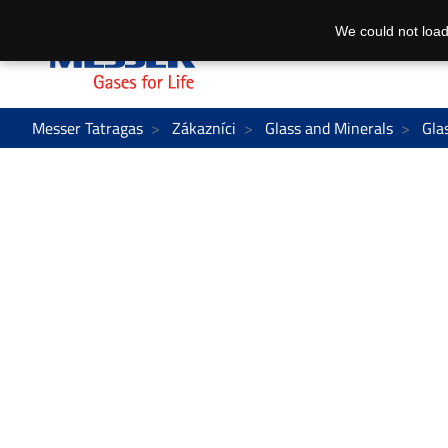
We could not load
Messer Tatragas
Zákazníci
Glass and Minerals
Gla