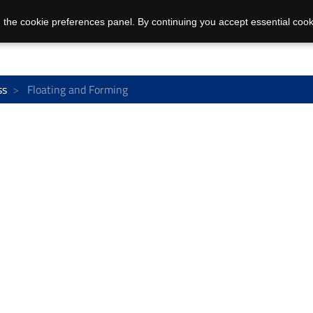
 the cookie preferences panel. By continuing you accept essential cook
ss
Floating and Forming