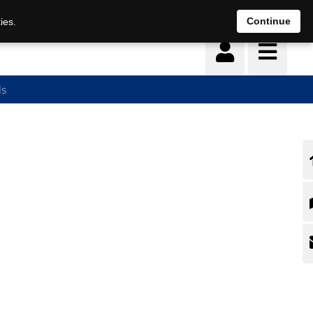
Continue
ies.
ls