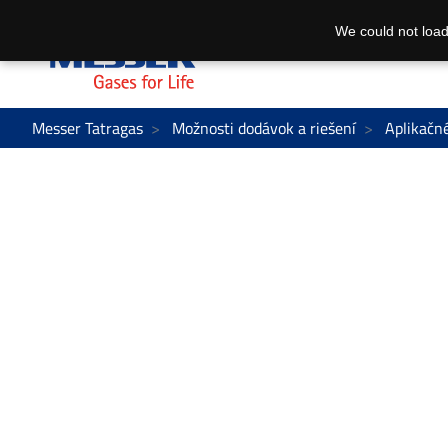
We could not load
Messer Tatragas
Možnosti dodávok a riešení
Aplikačné