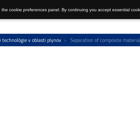
 the cookie preferences panel. By continuing you accept essential cook
 technológie v oblasti plynov
Separation of composite materia