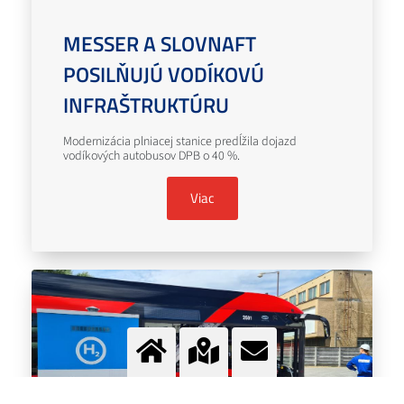
MESSER A SLOVNAFT
POSILŇUJÚ VODÍKOVÚ
INFRAŠTRUKTÚRU
Modernizácia plniacej stanice predĺžila dojazd
vodíkových autobusov DPB o 40 %.
Viac