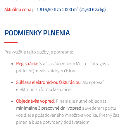
Aktuálna cena
je
1 816,50 € za 1 000 m³ (21,60 € za kg)
. ​
PODMIENKY PLNENIA
Pre využitie tejto služby je potrebné:​
Registrácia
:
Stať sa zákazníkom Messer Tatragas s
prideleným zákazníckym číslom.​
Súhlas s elektronickou fakturáciou
:
Akceptovať
elektronickú formu fakturácie.
Objednávka vopred
:
Plnenie je nutné objednať
minimálne 3 pracovné dni vopred
s uvedením počtu
vozidiel a požadovaného množstva vodíka. Presný čas
plnenia bude potvrdený dodávateľom.