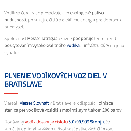
Vodík sa čoraz viac presadzuje ako
ekologické palivo
budúcnosti
, ponúkajúc čistú a efektívnu energiu pre dopravu a
priemysel.
Spoločnosť
Messer Tatragas
aktívne
podporuje
tento trend
poskytovaním vysokokvalitného
vodíka
a
infraštruktúry
na jeho
využitie.​
PLNENIE VODÍKOVÝCH VOZIDIEL V
BRATISLAVE
V areáli
Messer Slovnaft
v Bratislave je k dispozícii
plniaca
stanica pre vodíkové vozidlá s maximálnym tlakom 200 barov
.
Dodávaný
vodík dosahuje čistotu
5.0 (99,999 % obj.),
čo
zaručuje optimálny výkon a životnosť palivových článkov.