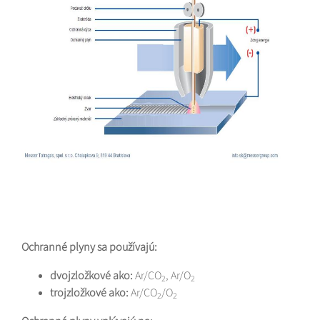
Ochranné plyny sa používajú:
dvojzložkové ako:
Ar/CO
, Ar/O
2
2
trojzložkové ako:
Ar/CO
/O
2
2