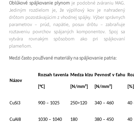
Oblúkové spájkovanie plynom
je podobné zváraniu MAG.
Jediným rozdielom je, že výplňový kov je nahradený
drôtom pozostávajúcim z vhodnej spájky. Výber správnych
parametrov – prúd, napätie, posuv drôtu – zabraňuje
roztaveniu povrchov spájaných komponentov. Spoj sa
vytvára rovnakým spôsobom ako pri spájkovaní
plameňom.
Medzi často používané materiály na spájkovanie patria:
Rozsah tavenia
Medza klzu
Pevnosť v ťahu
Ro
Názov
[°C]
[N/mm²]
[N/mm²]
[%]
CuSi3
900 – 1025
250>120
340 – 460
40 
CuAl8
1030 – 1040
180
380 – 450
40