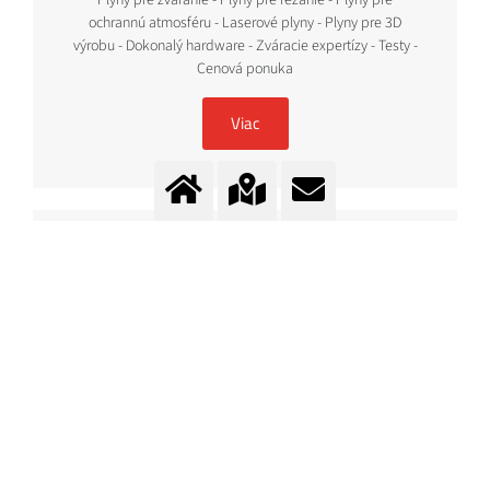
Plyny pre zváranie - Plyny pre rezanie - Plyny pre
ochrannú atmosféru - Laserové plyny - Plyny pre 3D
výrobu - Dokonalý hardware - Zváracie expertízy - Testy -
Cenová ponuka
Viac
TIG ZVÁRANIE
Kvalita zvárania na prvom mieste
Viac