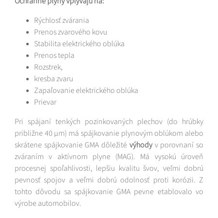
Ochranné plyny vplývajú na:
Rýchlosť zvárania
Prenos zvarového kovu
Stabilita elektrického oblúka
Prenos tepla
Rozstrek,
kresba zvaru
Zapaľovanie elektrického oblúka
Prievar
Pri spájaní tenkých pozinkovaných plechov (do hrúbky
približne 40 µm) má spájkovanie plynovým oblúkom alebo
skrátene spájkovanie GMA dôležité
výhody
v porovnaní so
zváraním v aktívnom plyne (MAG). Má vysokú úroveň
procesnej spoľahlivosti, lepšiu kvalitu švov, veľmi dobrú
pevnosť spojov a veľmi dobrú odolnosť proti korózii. Z
tohto dôvodu sa spájkovanie GMA pevne etablovalo vo
výrobe automobilov.