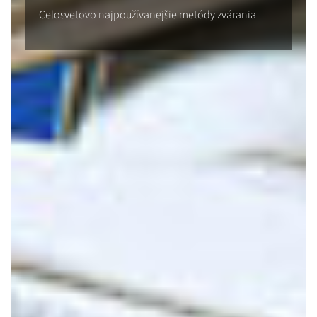
Celosvetovo najpoužívanejšie metódy zvárania