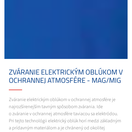
ZVÁRANIE ELEKTRICKÝM OBLÚKOM V
OCHRANNEJ ATMOSFÉRE - MAG/MIG
Zváranie elektrickým oblúkom v ochrannej atmosfére je
najrozšírenejším tavným spôsobom zvárania. Ide
o zváranie v ochrannej atmosfére taviacou sa elektródou.
Pri tejto technológii elektrický oblúk horí medzi základným
a prídavným materiálom a je chránený od okolitej