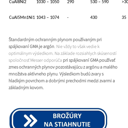
CuAl8Ni2
1030 – 1050
290
530 – 590
>3
CuAl5Mn1Ni1
1043 – 1074
-
430
35
Štandardným ochranným plynom používaným pri
spájkovaní GMA je argón
. Nie vždy to však vedie k
optimálnym výsledkom. Na základe rozsiahlych skúseností
spoločnosť Messer odporúča
pri spájkovaní GMA používať
zmes ochranných plynov pozostávajúcu z argónu a malého
množstva aktívneho plynu
.
Výsledkom budú zvary s
hladkým povrchom a dobrými prechodmi medzi zvarmi a
základným kovom.